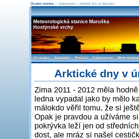
Úvodní stránka
→ Zajímavosti → Arktické dny na Marušce
Meteorologická stanice Maruška
Hostýnské vrchy
O stanici
Aktuálně
Počasí
Zajímavosti
Meteorologi
Arktické dny v 
Zima 2011 - 2012 měla hodně 
ledna vypadal jako by mělo každ
málokdo věřil tomu, že si ješ
Opak je pravdou a užíváme s
pokrývka leží jen od středníc
dost, ale mráz si našel cestič