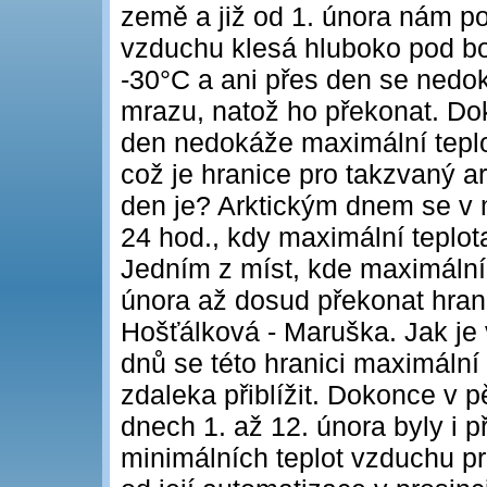
země a již od 1. února nám po
vzduchu klesá hluboko pod b
-30°C a ani přes den se nedoká
mrazu, natož ho překonat. Do
den nedokáže maximální teplo
což je hranice pro takzvaný ar
den je? Arktickým dnem se v 
24 hod., kdy maximální teplot
Jedním z míst, kde maximální
února až dosud překonat hrani
Hošťálková - Maruška. Jak je v
dnů se této hranici maximální
zdaleka přiblížit. Dokonce v 
dnech 1. až 12. února byly i 
minimálních teplot vzduchu p