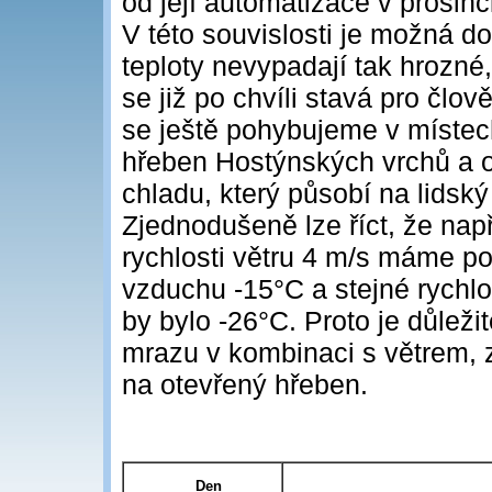
od její automatizace v prosinc
V této souvislosti je možná 
teploty nevypadají tak hrozné
se již po chvíli stavá pro čl
se ještě pohybujeme v místech
hřeben Hostýnských vrchů a oko
chladu, který působí na lidsk
Zjednodušeně lze říct, že např
rychlosti větru 4 m/s máme poc
vzduchu -15°C a stejné rychlo
by bylo -26°C. Proto je důlež
mrazu v kombinaci s větrem, 
na otevřený hřeben.
Den