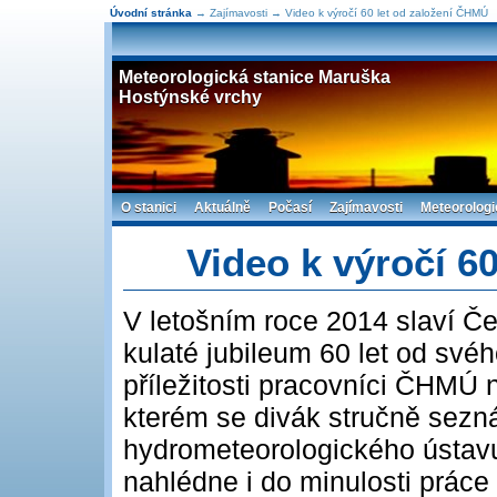
Úvodní stránka
→ Zajímavosti → Video k výročí 60 let od založení ČHMÚ
Meteorologická stanice Maruška
Hostýnské vrchy
O stanici
Aktuálně
Počasí
Zajímavosti
Meteorologi
Video k výročí 6
V letošním roce 2014 slaví Č
kulaté jubileum 60 let od svého
příležitosti pracovníci ČHMÚ 
kterém se divák stručně sez
hydrometeorologického ústav
nahlédne i do minulosti prác