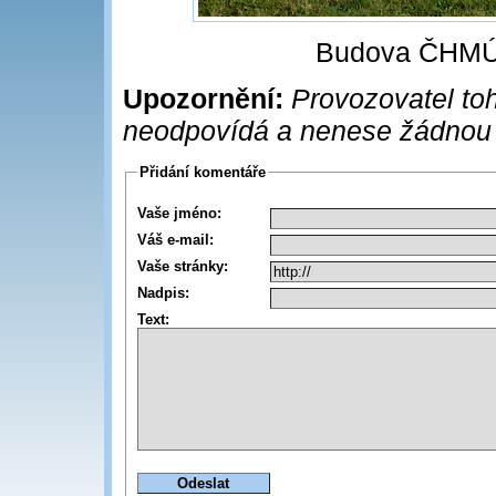
Budova ČHMÚ
Upozornění:
Provozovatel toh
neodpovídá a nenese žádnou
Přidání komentáře
Vaše jméno:
Váš e-mail:
Vaše stránky:
Nadpis:
Text: