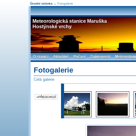
Úvodní stránka
→ Fotogalerie
Meteorologická stanice Maruška
Hostýnské vrchy
O stanici
Aktuálně
Počasí
Zajímavosti
Meteorologi
Fotogalerie
Celá galerie
«PŘEDCHOZÍ