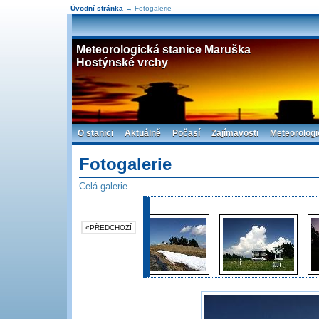
Úvodní stránka
→ Fotogalerie
Meteorologická stanice Maruška
Hostýnské vrchy
O stanici
Aktuálně
Počasí
Zajímavosti
Meteorologi
Fotogalerie
Celá galerie
«PŘEDCHOZÍ