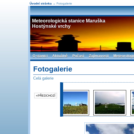
Úvodní stránka
→ Fotogalerie
Meteorologická stanice Maruška
Hostýnské vrchy
O stanici
Aktuálně
Počasí
Zajímavosti
Meteorologi
Fotogalerie
Celá galerie
«PŘEDCHOZÍ