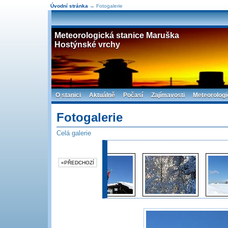
Úvodní stránka
→ Fotogalerie
Meteorologická stanice Maruška
Hostýnské vrchy
O stanici
Aktuálně
Počasí
Zajímavosti
Meteorologi
Fotogalerie
Celá galerie
«PŘEDCHOZÍ