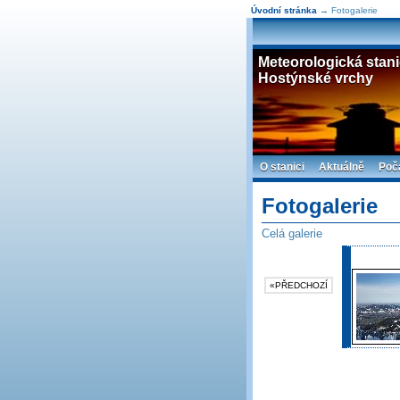
Úvodní stránka
→ Fotogalerie
Meteorologická stan
Hostýnské vrchy
O stanici
Aktuálně
Poč
Fotogalerie
Celá galerie
«PŘEDCHOZÍ