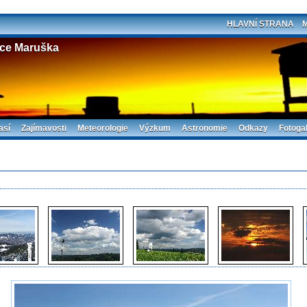
HLAVNÍ STRANA
ice Maruška
así
Zajímavosti
Meteorologie
Výzkum
Astronomie
Odkazy
Fotogal