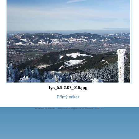
lys_5.9.2.07_016.jpg
Přímý odkaz
Powered by SWEAL - Simple Web Engine for All Lubbers ;-) ver. 1.1