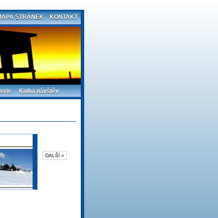
MAPA STRÁNEK
KONTAKT
erie
Kniha návštěv
DALŠÍ »