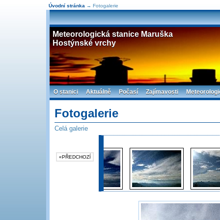
Úvodní stránka
→ Fotogalerie
Meteorologická stanice Maruška
Hostýnské vrchy
O stanici
Aktuálně
Počasí
Zajímavosti
Meteorologi
Fotogalerie
Celá galerie
«PŘEDCHOZÍ