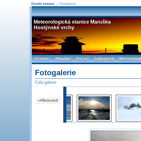
Úvodní stránka
→ Fotogalerie
Meteorologická stanice Maruška
Hostýnské vrchy
O stanici
Aktuálně
Počasí
Zajímavosti
Meteorologi
Fotogalerie
Celá galerie
«PŘEDCHOZÍ